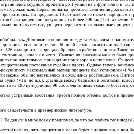
ь ограничение ссудного процента до
1 унции
на
1 фунт
или 8 и
1/3 
ляемых должников. Первая попытка
добиться смягчения долгового
е прекратились. По преданию, 10 лет плебеи во главе с народными
стия
было запрещено
оккупировать более 500 юг. (
125 га
) земли. 
долженность путем следующего перерасчета: уплаченные процент
 обобщались. Долговые отношения между заимодавцем и
занимател
должника, если он в течение 60 дней не мог погасить долг. Поздн
от 326 года
до
н.э.
запрещал обращать в рабство за долги. Такое н
о состояния, лишался и чести. Смягчения наказания можно было
до
одило принудительное
приведение приговора в исполнение. Сущест
существовала постоянная судебная палата. Однако теперь
конфиск
рскую эпоху максимальный размер процента был установлен -1 % 
 эти законы обычно нарушались и обходились ростовщиками.
Питир
ия
Тулия
(
VI в.
до
н.э.)…разница между бедными и богатыми
класс
во, то из 193 центурионов 98 состояли из людей самого богатого кл
тно устраивали восстания, требуя полной отмены долгов и процен
ого свидетель
ств в др
евнеримской литературе.
 Ты деньги в мире всему предпочел, за что же любить тебя людям
местий немало, пять процентов в месяц берет с должников, и чем б