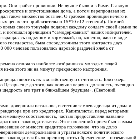
ари. Они грабят провинции. Не лучше было и в Риме. Главную
роскриптов
и опустошенные дома, а потом перепродавал их.
здал также множество богачей. О грабеже провинций нечего и
ных ценах это приблизительно 15*10 в12 степени!). Помпей
во время своего триумфа подарил каждому солдату своей армии по
ли, и потешали зрелищами “самодержавных” наших избирателей,
азвращалась подкупом и кормежкой, но, конечно, жила в виде
ого государства, была сосредоточием этого контраста двух
20 000 человек пользовались даровой раздачей хлеба от
 времена отличало наиболее «избранных» молодых людей
яя из-за этого ни на минуту прекрасного настроения.
запрещал вносить их в хозяйственную отчетность. Близ озера
то Цезарь еще до того, как получил первую
должность, очевидно
 на щедрость его трат в ближайшем будущем».
(
Светоний
.
тями
довершили остальное, вытеснив землевладельца из дома и
арендатора при его кредиторах. Капиталисты, перед которыми
оземельную собственность, частью предоставляли название
долгового законодательства.
Этот последний прием был
самым
зависевшее от милости кредитора положение, что на долю
совершенной деморализации и утраты всякого политического
ние законодателя было предотвратить обременение
поземельной