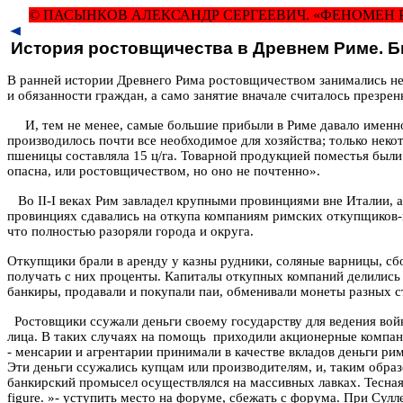
© ПАСЫНКОВ АЛЕКСАНДР СЕРГЕЕВИЧ. «ФЕНОМЕН 
История ростовщичества в Древнем Риме. Б
В ранней истории Древнего Рима ростовщичеством занимались не
и обязанности граждан, а само занятие вначале считалось презре
И, тем не менее, самые большие прибыли в Риме давало имен
производилось почти все необходимое для хозяйства; только неко
пшеницы составляла 15
ц
/га. Товарной продукцией поместья были
опасна, или ростовщичеством, но оно не почтенно».
Во II-I веках Рим завладел крупными провинциями вне Италии, а
провинциях сдавались на откупа компаниям римских откупщиков-
что полностью разоряли города и округа.
Откупщики брали в аренду у казны рудники, соляные варницы, с
получать с них проценты. Капиталы откупных компаний делились н
банкиры, продавали и покупали паи, обменивали монеты разных ст
Ростовщики ссужали деньги своему государству для ведения вой
лица. В таких случаях на помощь
приходили акционерные компани
-
менсарии
и
агрентарии
принимали в качестве вкладов деньги рим
Эти деньги ссужались купцам или производителям, и, таким обра
банкирский промысел осуществлялся на массивных лавках. Тесна
figure
.
»- уступить место на форуме, сбежать с форума. При Сулл