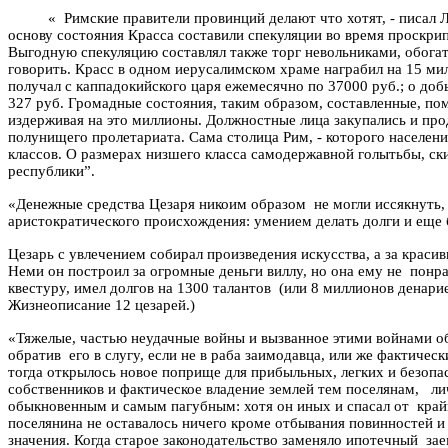
«
Римские правители провинций делают что хотят, - писал 
основу состояния Красса составили спекуляции во время проскр
Выгодную спекуляцию составлял также торг невольниками, обог
говорить. Красс в одном иерусалимском храме награбил на 15 ми
получал с
каппадокийского
царя ежемесячно по 37000 руб.; о доб
327 руб. Громадные состояния, таким образом, составленные, по
издерживая на это миллионы. Должностные лица закупались и прод
полунищего пролетариата. Сама столица Рим, - которого населен
классов. О размерах низшего класса самодержавной
голытьбы
, с
республики”.
«Денежные средства Цезаря никоим образом
не могли иссякнуть,
аристократического происхождения: умением делать долги и еще
Цезарь с увлечением собирал произведения искусства, а за краси
Неми
он построил за огромные деньги виллу, но она ему не
понра
квестуру, имел долгов на 1300 талантов
(или 8 миллионов денари
Жизнеописание 12 цезарей.)
«Тяжелые, частью неудачные войны и вызванное этими войнами 
обратив
его в слугу, если не в раба заимодавца, или же фактическ
тогда открылось новое поприще для прибыльных, легких и безопа
собственников и фактическое владение землей тем поселянам,
ли
обыкновенным и самым пагубным: хотя он иных и спасал от
край
поселянина не оставалось ничего кроме отбывания повинностей и
значения.
Когда старое законодательство заменяло ипотечный
зае