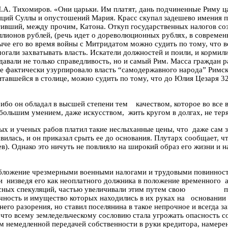
Л.А. Тихомиров. «Они царьки. Им платят, дань подчиненные Риму ц
ипций Суллы и опустошений Мария. Красс скупал задешево имения
п
ативший, между прочим,
Катона
. Откуп государственных налогов со
ллионов рублей, (речь идет о дореволюционных рублях, в современ
ыче его во время войны с Митридатом можно судить по тому, что 
могали захватывать власть. Искатели должностей и поили, и корми
авали не только справедливость, но и самый Рим. Масса граждан р
ие фактически узурпировало власть “самодержавного народа” Римск
китавшейся в столице, можно судить по тому, что до Юлия Цезаря 3
 ибо он обладал в высшей степени тем
качеством, которое во все
 большим умением, даже искусством,
жить кругом в долгах, не тер
вых и ученых рабов платил такие неслыханные цены, что
даже сам 
вилась, и он приказал срыть ее до основания. Плутарх сообщает, ч
ев). Однако это ничуть не повлияло на широкий образ его жизни и
обложение чрезмерными военными налогами и трудовыми повиннос
и
низведя его как неоплатного должника в положение временного
сных спекуляций, частью увеличивали этим путем свою
п
чность и имущество которых находились в их руках на
основании 
него разорения, но ставил поселянина в такое непрочное и всегда 
 что всему земледельческому сословию стала угрожать опасность 
м немедленной передачей собственности в руки кредитора, намере