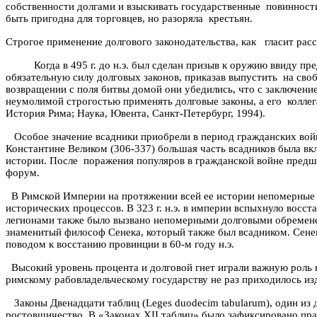
собственности долгами и взыскивать государственные
повинности
быть пригодна для торговцев, но разоряла
крестьян.
Строгое применение долгового законодательства, как
гласит рас
Когда в
495 г
.
до
н.э.
был
сделан призыв к оружию ввиду пре
обязательную силу долговых законов, приказав выпустить
на сво
возвращении с поля битвы домой они убедились, что с заключени
неумолимой строгостью применять долговые законы, а его
коллег
История Рима; Наука,
Ювента
,
Санкт-Петербург
, 1994).
Особое значение всадники приобрели в период гражданских вой
Константине Великом (306-337) большая
часть всадников была вк
истории. После
поражения популяров в гражданской войне предш
форум.
В Римской Империи на протяжении всей ее истории непомерные
исторических процессов.
В
323 г
. н.э. в империи вспыхнуло восс
легионами также было вызвано непомерными долговыми обреме
знаменитый философ Сенека, который также был всадником.
Сенек
поводом к восстанию провинции в 60-м году н.э.
Высокий уровень процента и долговой гнет играли важную роль 
римскому рабовладельческому государству не раз приходилось из
Законы
Д
венадцати таблиц (
Leges
duodecim
tabularum
), один из
ростовщичество. В «Законах XII таблиц» было зафиксировано пра