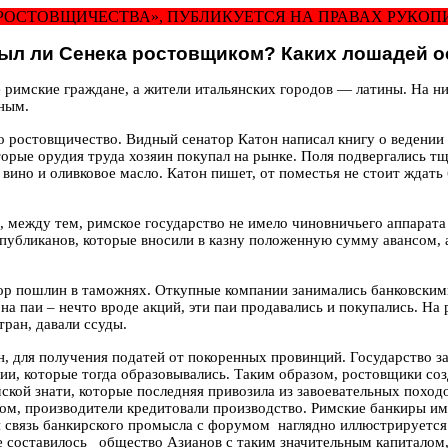
РОСТОВЩИЧЕСТВА», ПУБЛИКУЕТСЯ НА ПРАВАХ РУКОПИС
ыл ли Сенека ростовщиком? Каких лошадей о
 римские граждане, а жители итальянских городов —
латины
. На н
нным.
но ростовщичество. Видный сенатор
Катон
написал книгу о ведении 
торые орудия труда хозяин покупал на рынке. Поля подвергались т
 вино и оливковое масло.
Катон
пишет, от поместья не стоит ждать 
, между тем, римское государство не имело чиновничьего аппарата 
публиканов, которые вносили в казну положенную сумму авансом, 
бор пошлин в таможнях. Откупные компании занимались банковским
а паи – нечто вроде акций, эти паи продавались и покупались. На
ран, давали ссуды.
н, для получения податей от покоренных провинций. Государство з
и, которые тогда образовывались. Таким образом, ростовщики соз
ской знати, которые последняя привозила из завоевательных походо
зом, производители кредитовали производство. Римские банкиры им
я связь банкирского промысла с форумом
наглядно иллюстрируетс
е составилось
общество
Азианов
с таким значительным капиталом