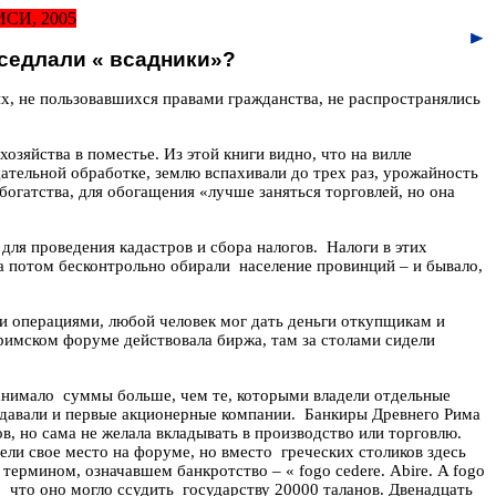
И, 2005
седлали « всадники»?
их, не пользовавшихся правами гражданства, не распространялись
хозяйства в поместье. Из этой книги видно, что на вилле
щательной обработке, землю вспахивали до трех раз, урожайность
богатства, для обогащения «лучше заняться торговлей, но она
для проведения кадастров и сбора налогов.
Налоги в этих
а потом бесконтрольно обирали
население провинций – и бывало,
и операциями, любой человек мог дать деньги откупщикам и
 римском форуме действовала биржа, там за столами сидели
анимало
суммы больше, чем те, которыми владели отдельные
давали и первые акционерные компании.
Банкиры Древнего Рима
в, но сама не желала вкладывать в производство или торговлю.
ели свое место на форуме, но вместо
греческих столиков здесь
я термином,
означавшем
банкротство – «
fogo
cedere
.
Abire
.
A
fogo
,
что оно могло ссудить
государству 20000 таланов. Двенадцать