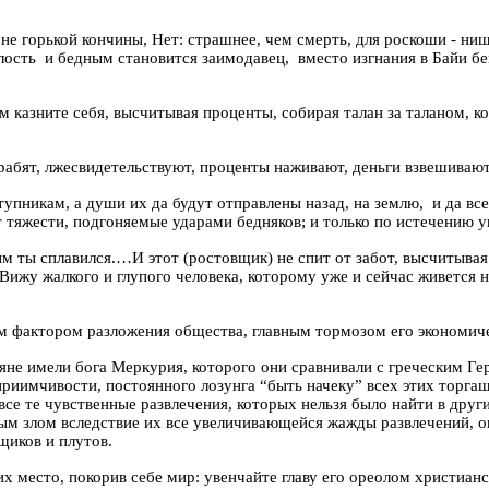
не горькой кончины, Нет: страшнее, чем смерть, для роскоши - нищ
лость
и бедным становится заимодавец,
вместо изгнания в
Байи
бе
м казните себя, высчитывая проценты, собирая талан за таланом, ко
рабят, лжесвидетельствуют, проценты наживают, деньги взвешивают
упникам, а души их да будут отправлены назад, на землю,
и да вс
т тяжести, подгоняемые ударами бедняков; и только по истечению у
орым ты сплавился.…И этот (ростовщик) не спит от забот, высчитыв
Вижу жалкого и глупого человека, которому уже и сейчас живется 
м фактором разложения общества, главным тормозом его экономиче
не имели бога Меркурия, которого они сравнивали с греческим Ге
иимчивости, постоянного лозунга “быть начеку” всех этих торгаш
все те чувственные развлечения, которых нельзя было найти в друг
ым злом вследствие их все увеличивающейся жажды развлечений, он
щиков и плутов.
х место, покорив себе мир: увенчайте главу его ореолом христианс