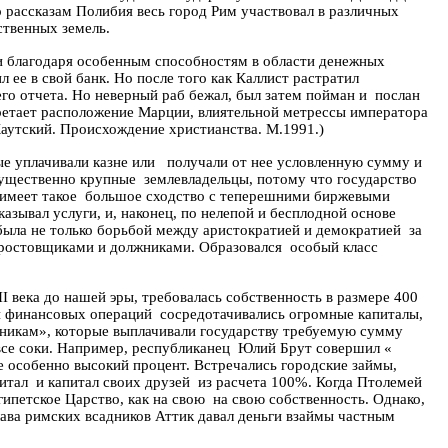
о рассказам
Полибия
весь город Рим участвовал в различных
ственных земель.
и благодаря особенным способностям в области денежных
 ее в свой банк. Но после того как
Каллист
растратил
его отчета. Но неверный раб бежал, был затем пойман и
послан
ретает расположение
Марции
, влиятельной метрессы императора
Каутский.
Происхождение христианства.
М.1991.)
ые уплачивали казне или
получали от нее условленную сумму и
мущественно крупные
землевладельцы, потому что государство
имеет такое
большое сходство с теперешними биржевыми
азывал услуги, и, наконец, по нелепой и бесплодной основе
ыла не только борьбой между аристократией и демократией
за
 ростовщиками и должниками. Образовался
особый класс
I века до нашей эры, требовалась собственность в размере 400
и финансовых операций
сосредотачивались огромные капиталы,
дникам», которые выплачивали государству требуемую сумму
все соки. Например, республиканец
Юлий Брут совершил «
е особенно высокий процент.
Встречались городские займы,
питал
и капитал своих друзей
из расчета 100%. Когда Птолемей
гипетское Царство, как на свою
на свою собственность.
Однако
,
лава римских всадников Аттик давал деньги взаймы частным