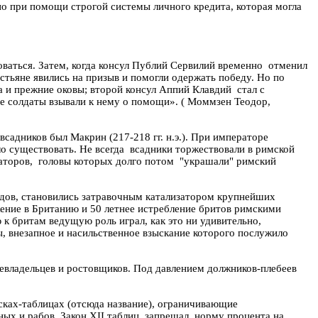
но при помощи строгой системы личного кредита, которая могла
ваться. Затем, когда консул
Публий
Сервилий
временно
отменил
стьяне явились на призыв и помогли одержать победу.
Но по
а и прежние оковы; второй консул
Аппий
Клавдий
стал с
е солдаты взывали к нему о помощи».
( Моммзен Теодор,
 всадников был
Макрин
(217-218 гг. н.э.). При императоре
ло существовать. Не всегда
всадники торжествовали в римской
аторов,
головы которых долго потом
"украшали" римский
дов, становились затравочным катализатором крупнейших
жение в Британию и 50 летнее истребление
бритов
римскими
ю к
бритам
ведущую роль играл, как это ни удивительно,
ы, внезапное и насильственное взыскание которого послужило
евладельцев и ростовщиков. Под давлением должников-плебеев
досках-таблицах (отсюда название), ограничивающие
ных и рабов. Закон XII таблиц
запрещал
норму процента на