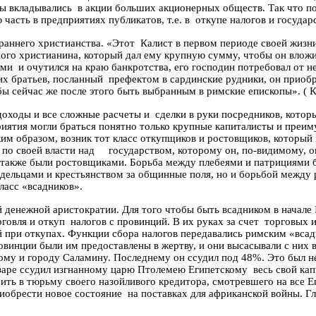
лы вкладывались
в акции больших акционерных обществ. Так что п
 часть в предприятиях
публикатов
, т.е. в
откупе налогов и государ
раннего христианства. «Этот
Калист
в первом периоде своей жизн
ого христианина, который дал ему крупную сумму, чтобы он вложил
ами
и очутился на краю банкротства, его господин потребовал от н
х братьев, посланный
префектом в сардинские рудники, он приоб
обы сейчас же после этого быть выбранным в римские епископы».
( 
доходы и все сложные расчеты и
сделки в руки посредников, котор
приятия могли браться понятно только крупные капиталисты и преи
им образом, возник тот класс откупщиков и ростовщиков, который 
по своей власти над
государством, которому он, по-видимому, ок
также были ростовщиками. Борьба между плебеями и патрициями б
адельцами и крестьянством за общинные поля, но и борьбой между
ласс «всадников».
 денежной аристократии. Для того чтобы быть всадником в начале I
говля и откуп
налогов с провинций. В их руках за счет
торговых 
й при откупах. Функции сбора налогов передавались римским «вса
овинции были им предоставлены в жертву, и они высасывали с них 
ому
и городу
Саламину
.
Последнему
он ссудил под 48%. Это был н
аре ссудил изгнанному царю Птолемею Египетскому
весь свой ка
сить в тюрьму своего назойливого кредитора, смотревшего на все Е
иобрести новое состояние
на поставках для африканской войны. Г