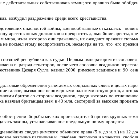
 с действительных собственников земли; это правило было обойде
сказ, возбудил раздражение среди всего крестьянства.
дстоявших опасностей войны, военнообязанные отказались
повино
боду арестованных должников и прекратить дальнейшие аресты, кре
ем мира, из-за которого они сражались, их ожидают прежняя тюрьм
а не посмел этому воспротивиться, несмотря на то, что
его прежни
н поздней республики как судьи. Первым императором из сословия
лючена
в
разряд сенаторов, после чего сословие всадников переста
ественник Цезаря Сулла
казнил 2600
римских всадников и
90
сен
 долговые обременения угнетаемых социальных слоев и целых наро
тание галлов, вызванное непомерными налогами откупщиков, а втор
нениями
бритов
со стороны всадников, среди которых по отношени
а навязал британцам заем в 40 млн. сестерций за высокие процент
в обострении
борьбы мелких производителей против крупных земл
давать законы, устанавливавшие предельную норму процента.
 древнейших сводов римского обычного права (5 в. до н. э.) на 12 
вовое различие патрициев и
плебеев, патронов и клиентов, свобод