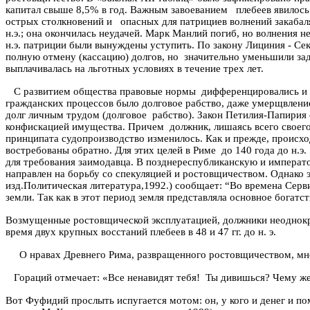
капитал свыше 8,5% в год. Важным завоеванием
плебеев явилос
острых столкновений и
опасных для патрициев волнений закаба
н.э.; она окончилась неудачей. Марк
Манлий
погиб, но волнения н
н.э. патриции были вынуждены уступить. По закону
Лициния
-
Сек
полную отмену (кассацию) долгов, но
значительно уменьшили за
выплачивалась на льготных условиях в течение трех лет.
С развитием общества правовые нормы
дифференцировались и
гражданских процессов было долговое рабство, даже умерщвление 
долг личным трудом (долговое
рабство). Закон
Петилия-Папирия
конфискацией имущества. Причем
должник, лишаясь всего своег
принципата судопроизводство изменилось. Как и прежде, происх
востребованы обратно. Для этих целей в Риме
до 140 года
до
н.э.
для требования заимодавца. В
позднереспубликанскую
и императо
направлен на борьбу со спекуляцией и ростовщичеством. Однако
изд.Политическая
литература,1992.)
сообщает
: “
Во
времена
Серв
земли. Так как в этот период земля представляла основное богатст
Возмущенные ростовщической эксплуатацией, должники неоднокра
время двух крупных восстаний плебеев в 48 и 47 гг.
до
н. э.
О нравах Древнего Рима, развращенного ростовщичеством, мн
Гораций отмечает: «Все ненавидят тебя!
Ты дивишься? Чему же?
Вот
Фуфидий
прослыть испугается мотом: он, у кого и денег и по