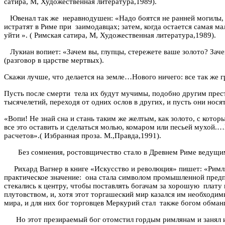
сатира, М, Художественная литература,1989).
Ювенал так же
неравнодушен: «Надо
боятся
не ранней могилы, 
истратят в Риме при
заимодавцах; затем, когда остается самая
ма
уйти ». ( Римская сатира, М, Художественная литература,1989).
Лукиан вопиет: «Зачем вы, глупцы, стережете ваше золото? Заче
(разговор в царстве мертвых).
Скажи лучше, что делается на земле…Нового ничего: все так же г
Пусть после смерти
тела их будут мучимы, подобно другим прест
тысячелетий, переходя от одних ослов в других, и пусть они нося
«
Вопи
! Не знай сна и стань таким же желтым, как золото, с кот
все это оставить и сделаться молью, комаром или песьей мухой.…
расчетов»
.(
Избранная проза.
М.,Правда,1991).
Без сомнения, ростовщичество стало в Древнем Риме ведущи
Рихард
Вагнер в книге «Искусство и революция» пишет: «Римля
практическое значение:
она стала символом промышленной предпр
стекались к центру, чтобы поставлять богачам за хорошую
плату 
плутовством, и, хотя этот торгашеский мир казался им необходим
мира, и для них бог торговцев Меркурий стал
также богом обман
Но этот презираемый бог отомстил гордым римлянам и занял и