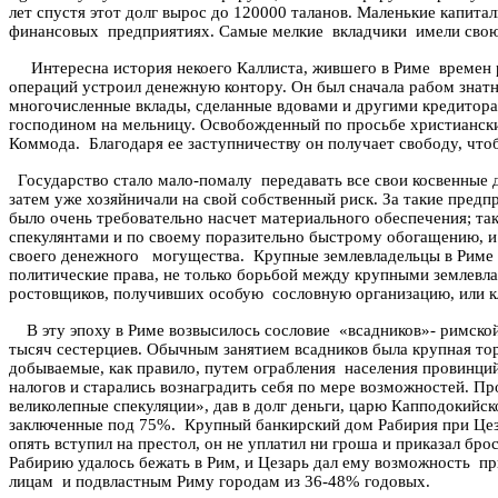
лет спустя этот долг вырос до 120000 таланов. Маленькие капита
финансовых
предприятиях. Самые мелкие
вкладчики
имели свою
Интересна история некоего
Каллиста
, жившего в Риме
времен 
операций устроил денежную контору. Он был сначала рабом знатн
многочисленные вклады, сделанные вдовами и другими кредитор
господином на мельницу. Освобожденный по просьбе христиански
Коммода
.
Благодаря ее заступничеству он получает свободу, чт
Государство стало мало-помалу
передавать все свои косвенные 
затем уже хозяйничали на свой собственный риск. За такие пред
было очень требовательно насчет материального обеспечения; так
спекулянтами и по своему поразительно быстрому обогащению, и 
своего денежного
могущества.
Крупные землевладельцы в Риме 
политические права, не только борьбой между крупными землевл
ростовщиков, получивших особую
сословную организацию, или к
В эту эпоху в Риме возвысилось сословие
«всадников»- римской
тысяч сестерциев. Обычным занятием всадников была крупная тор
добываемые, как правило, путем ограбления
населения провинци
налогов и старались вознаградить себя по мере возможностей. Пр
великолепные спекуляции», дав в долг деньги, царю
Капподокийск
заключенные под 75%.
Крупный банкирский дом
Рабирия
при Цез
опять вступил на престол, он не уплатил ни гроша и приказал бро
Рабирию
удалось бежать в Рим, и Цезарь дал ему возможность
пр
лицам
и подвластным Риму городам из 36-48% годовых.