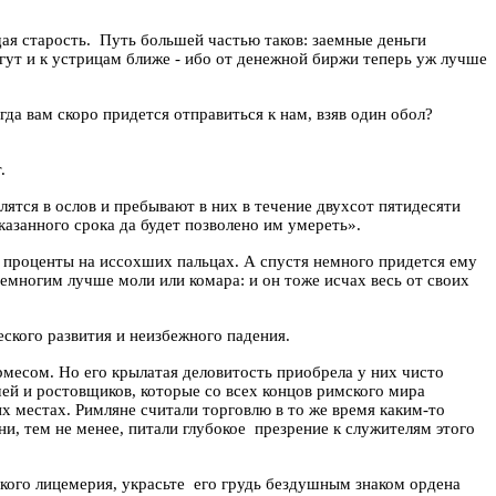
ая старость.
Путь большей частью таков: заемные деньги
гут и к устрицам ближе - ибо от денежной биржи теперь уж лучше
гда вам скоро придется отправиться к нам, взяв один обол?
.
елятся в ослов и пребывают в них в течение двухсот пятидесяти
казанного срока да будет позволено им умереть».
ая проценты на иссохших пальцах. А
спустя
немного придется
ему
немногим лучше моли или комара: и он тоже исчах весь от своих
ского развития и неизбежного падения.
рмесом. Но его крылатая деловитость приобрела у них чисто
ей и ростовщиков, которые со всех концов римского мира
их местах. Римляне считали торговлю в то же время каким-то
и, тем не менее, питали глубокое
презрение к служителям этого
кого лицемерия, украсьте
его грудь бездушным знаком ордена