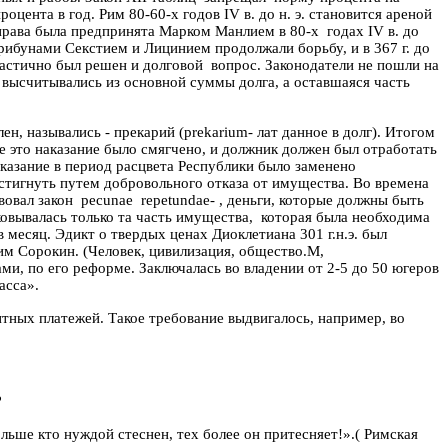
процента в год. Рим 80-60-х годов IV
в
.
до
н. э. становится ареной
 права была предпринята Марком
Манлием
в 80-х
годах IV
в
. до
 трибунами
Секстием
и
Лицинием
продолжали борьбу, и в
367 г
.
до
Частично был решен и долговой
вопрос. Законодатели не пошли на
ы
высчитывались из
основной суммы долга, а оставшаяся часть
ен, назывались - прекарий (
prekarium
- лат
данное
в долг). Итогом
ее это наказание было смягчено, и должник должен был отработать
аказание в период расцвета Республики было заменено
стигнуть путем добровольного отказа от имущества. Во времена
вовал закон
pecunae
repetundae
- , деньги, которые должны быть
овывалась
только та часть имущества,
которая была необходима
в месяц. Эдикт о твердых ценах Диоклетиана
301 г
.н.э. был
им
Сорокин
. (
Человек
,
цивилизация
,
общество.М
,
ами, по его реформе. Заключалась во владении от 2-5 до 50 югеров
асса».
тных платежей. Такое требование выдвигалось, например, во
?
ольше кто нуждой стеснен, тех более он притесняет!»
.(
Римская